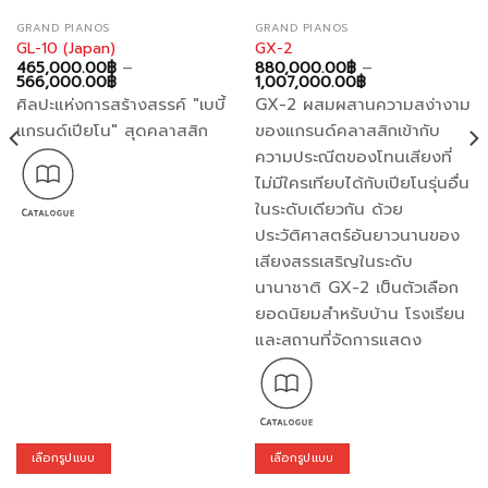
GRAND PIANOS
GRAND PIANOS
GL-10 (Japan)
GX-2
465,000.00
฿
–
880,000.00
฿
–
Price
Price
566,000.00
฿
1,007,000.00
฿
range:
range:
ศิลปะแห่งการสร้างสรรค์ "เบบี้
GX-2 ผสมผสานความสง่างาม
465,000.00฿
880,000.00฿
through
through
แกรนด์เปียโน" สุดคลาสสิก
ของแกรนด์คลาสสิกเข้ากับ
566,000.00฿
1,007,000.00฿
ความประณีตของโทนเสียงที่
ไม่มีใครเทียบได้กับเปียโนรุ่นอื่น
ในระดับเดียวกัน ด้วย
ประวัติศาสตร์อันยาวนานของ
เสียงสรรเสริญในระดับ
นานาชาติ GX-2 เป็นตัวเลือก
ยอดนิยมสำหรับบ้าน โรงเรียน
และสถานที่จัดการแสดง
เลือกรูปแบบ
เลือกรูปแบบ
This
This