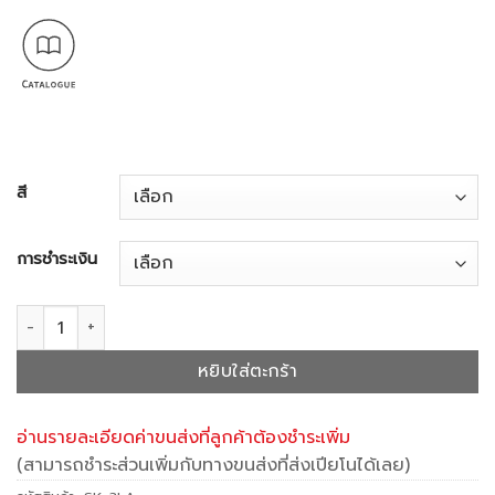
1,749,
สี
การชำระเงิน
จำนวน SK-3LA ชิ้น
หยิบใส่ตะกร้า
อ่านรายละเอียดค่าขนส่งที่ลูกค้าต้องชำระเพิ่ม
(สามารถชำระส่วนเพิ่มกับทางขนส่งที่ส่งเปียโนได้เลย)