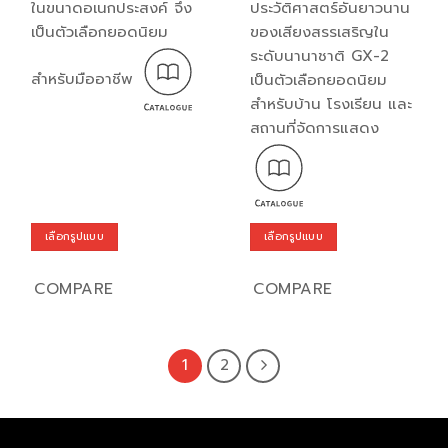
ในขนาดอเนกประสงค์ จึง
ประวัติศาสตร์อันยาวนาน
เป็นตัวเลือกยอดนิยม
ของเสียงสรรเสริญใน
ระดับนานาชาติ GX-2
สำหรับมืออาชีพ
เป็นตัวเลือกยอดนิยม
สำหรับบ้าน โรงเรียน และ
สถานที่จัดการแสดง
เลือกรูปแบบ
เลือกรูปแบบ
This
This
product
product
COMPARE
COMPARE
has
has
multiple
multiple
variants.
variants.
1
2
The
The
options
options
may
may
be
be