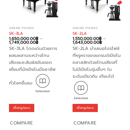
on
on
the
the
product
product
page
page
GRAND PIANOS
GRAND PIANOS
SK-3LA
SK-2LA
1,650,000.00
฿
–
1,550,000.00
฿
–
Price
Price
1,749,000.00
฿
1,643,000.00
฿
range:
range:
SK-3LA โดดเด่นด้วยการ
SK-2LA นำเสนอโปรไฟล์
1,650,000.00฿
1,550,000.00
through
through
ผสมผสานระหว่างโทน
ที่หรูหราของแกรนด์เปียโน
1,749,000.00฿
1,643,000.00
เสียงและสัมผัสอันยอด
คลาสสิกด้วยโทนเสียงที่
เยี่ยมที่นักเปียโนมืออาชีพ
ไม่มีเปียโนรุ่นอื่นๆ ใน
ระดับเดียวกัน เทียบได้
ทั่วโลกชื่นชม
เลือกรูปแบบ
เลือกรูปแบบ
This
This
product
product
COMPARE
COMPARE
has
has