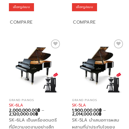
เลือกรูปแบบ
เลือกรูปแบบ
This
This
product
product
COMPARE
COMPARE
has
has
multiple
multiple
variants.
variants.
The
The
options
options
Add to
Add to
may
may
wishlist
wishlist
be
be
chosen
chosen
on
on
the
the
product
product
page
page
GRAND PIANOS
GRAND PIANOS
SK-6LA
SK-5LA
2,000,000.00
฿
–
1,900,000.00
฿
–
Price
Price
2,120,000.00
฿
2,014,000.00
฿
range:
range:
SK-6LA เป็นเครื่องดนตรี
SK-5LA นำเสนอการผสม
2,000,000.00฿
1,900,000.00
through
through
ที่มีความงดงามอย่างลึก
ผสานที่น่าประทับใจของ
2,120,000.00฿
2,014,000.00