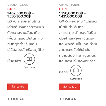
GRAND PIANOS
GRAND PIANOS
GX-6
GX-5
1,462,500.00
฿
–
1,350,000.00
฿
–
Price
Price
1,550,300.00
฿
1,431,000.00
฿
range:
range:
GX-6 ผสมผสานโทน
GX-5 คือนิยาม "แกรนด์
1,462,500.00฿
1,350,000.00฿
through
through
เสียงอันวิจิตรงดงามเข้า
เปียโนสำหรับทุก
1,550,300.00฿
1,431,000.00฿
กับความงามอันน่าทึ่ง
สถานการณ์" ของศิลปิน
เพื่อนำเสนอเปียโนที่เหมาะ
ด้วยโทนเสียงที่เจิดจรัส
สมที่สุดสำหรับคอน
และพลังอันเป็นเลิศ ทำให้
เสิร์ตฮอลล์ หรือสตูดิโอ
สามารถปรับให้เข้ากับ
ความต้องการทางดนตรี
มืออาชีพ
และสถานที่แสดงที่หลาก
หลาย
เลือกรูปแบบ
เลือกรูปแบบ
This
This
product
product
COMPARE
COMPARE
has
has