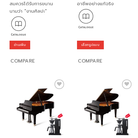
สมควรได้รับการขนาน
อาชีพอย่างแท้จริง
นามว่า "งานศิลปะ"
อ่านเพิ่ม
เลือกรูปแบบ
This
product
COMPARE
COMPARE
has
multiple
variants.
The
options
Add to
Add to
may
wishlist
wishlist
be
chosen
on
the
product
page