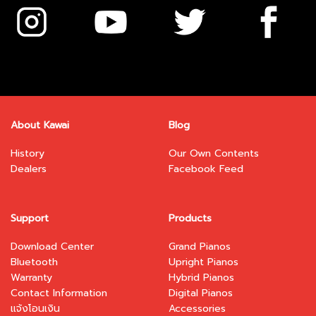
chosen
chosen
on
on
the
the
product
product
page
page
About Kawai
Blog
History
Our Own Contents
Dealers
Facebook Feed
Support
Products
Download Center
Grand Pianos
Bluetooth
Upright Pianos
Warranty
Hybrid Pianos
Contact Information
Digital Pianos
แจ้งโอนเงิน
Accessories