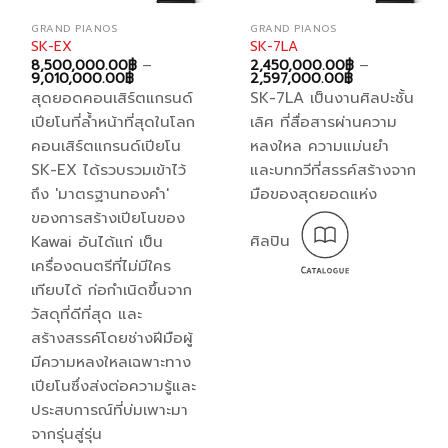
GRAND PIANOS
GRAND PIANOS
SK-EX
SK-7LA
8,500,000.00
฿
–
2,450,000.00
฿
–
Price
Price
9,010,000.00
฿
2,597,000.00
฿
range:
range:
สุดยอดคอนเสิร์ตแกรนด์
SK-7LA เป็นงานศิลปะชั้น
8,500,000.00฿
2,450,000.0
through
through
เปียโนที่ล้ำหน้าที่สุดในโลก
เลิศ ที่สื่อสารผ่านความ
9,010,000.00฿
2,597,000.00
คอนเสิร์ตแกรนด์เปียโน
หลงใหล ความแม่นยำ
SK-EX ได้รวบรวมเข้าไว้
และบทกวีที่สรรค์สร้างจาก
ถึง 'มาตรฐานทองคำ'
มือของสุดยอดแห่ง
ของการสร้างเปียโนของ
ศิลปิน
Kawai อันได้แก่ เป็น
เครื่องดนตรีที่ไม่มีใคร
เทียบได้ ก่อกำเนิดขึ้นจาก
วัสดุที่ดีที่สุด และ
สร้างสรรค์โดยช่างฝีมือผู้
มีความหลงใหลเฉพาะทาง
เปียโนซึ่งส่งต่อความรู้และ
ประสบการณ์ที่บ่มเพาะมา
จากรุ่นสู่รุ่น