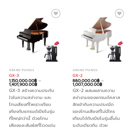
multiple
multiple
variants.
variants.
The
The
options
options
Add to
Add to
may
may
wishlist
wishlist
be
be
chosen
chosen
on
on
the
the
product
product
page
page
GRAND PIANOS
GRAND PIANOS
GX-3
GX-2
1,150,000.00
฿
–
880,000.00
฿
–
Price
Price
1,401,900.00
฿
1,007,000.00
฿
range:
range:
GX-3 สร้างความประทับ
GX-2 ผสมผสานความ
1,150,000.00฿
880,000.00฿
through
through
ใจในความสง่างาม และ
สง่างามของแกรนด์คลาส
1,401,900.00฿
1,007,000.00
โทนเสียงที่ไพเราะเทียบ
สิกเข้ากับความประณีต
เคียงกับแกรนด์เปียโนรุ่น
ของโทนเสียงที่ไม่มีใคร
ที่ใหญ่กว่านี้ ด้วยโทน
เทียบได้กับเปียโนรุ่นอื่นใน
เสียงและสัมผัสที่โดดเด่น
ระดับเดียวกัน ด้วย