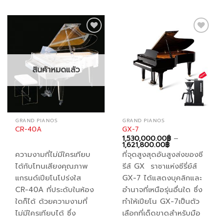
multiple
multiple
variants.
variants.
The
The
options
options
Add to
Add to
may
may
wishlist
wishlist
be
be
chosen
chosen
สินค้าหมดแล้ว
on
on
the
the
product
product
page
page
GRAND PIANOS
GRAND PIANOS
CR-40A
GX-7
1,530,000.00
฿
–
Price
1,621,800.00
฿
range:
ความงามที่ไม่มีใครเทียบ
ที่จุดสูงสุดอันสูงส่งของซี
1,530,000.00฿
through
ได้กับโทนเสียงคุณภาพ
รีส์ GX ราชาแห่งซีรี่ย์ส์
1,621,800.00฿
แกรนด์เปียโนโปร่งใส
GX-7 ได้แสดงบุคลิกและ
CR-40A ที่ประดับในห้อง
อำนาจที่เหนือรุ่นอื่นใด ซึ่ง
ใดก็ได้ ด้วยความงามที่
ทำให้เปียโน GX-7เป็นตัว
ไม่มีใครเทียบได้ ซึ่ง
เลือกที่เด็ดขาดสำหรับมือ