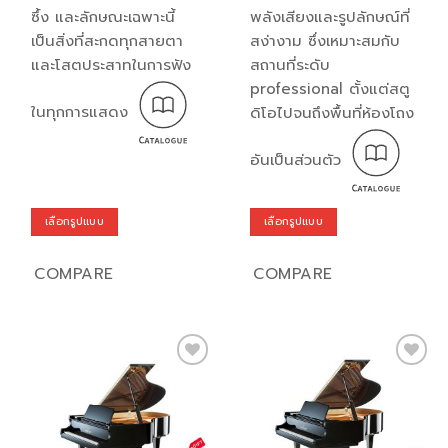
ซึ้ง และลักษณะเฉพาะนี้
พลังเสียงและรูปลักษณ์ที่
เป็นสิ่งที่สะกดทุกสายตา
สง่างาม ซึ่งเหมาะสมกับ
และโสตประสาทในการฟัง
สถานที่ระดับ
professional ตั้งแต่สตู
ในทุกการแสดง
ดิโอไปจนถึงพื้นที่ห้องโถง
อันเป็นส่วนตัว
เลือกรูปแบบ
เลือกรูปแบบ
This
This
product
product
COMPARE
COMPARE
has
has
multiple
multiple
variants.
variants.
The
The
options
options
Add to
Add to
may
may
wishlist
wishlist
be
be
chosen
chosen