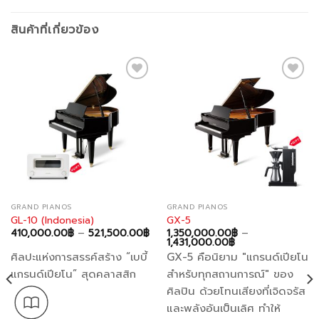
สินค้าที่เกี่ยวข้อง
Add to
Add to
wishlist
wishlist
GRAND PIANOS
GRAND PIANOS
GL-10 (Indonesia)
GX-5
Price
410,000.00
฿
–
521,500.00
฿
1,350,000.00
฿
–
range:
Price
1,431,000.00
฿
410,000.00฿
range:
ศิลปะแห่งการสรรค์สร้าง “เบบี้
GX-5 คือนิยาม "แกรนด์เปียโน
through
1,350,000.00฿
521,500.00฿
through
แกรนด์เปียโน” สุดคลาสสิก
สำหรับทุกสถานการณ์" ของ
1,431,000.00฿
ศิลปิน ด้วยโทนเสียงที่เจิดจรัส
และพลังอันเป็นเลิศ ทำให้