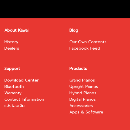
chosen
chosen
on
on
the
the
product
product
page
page
About Kawai
Blog
History
Our Own Contents
Dealers
Facebook Feed
Support
Products
Download Center
Grand Pianos
Bluetooth
Upright Pianos
Warranty
Hybrid Pianos
Contact Information
Digital Pianos
แจ้งโอนเงิน
Accessories
Apps & Software