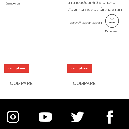
สามารถปรับให้เข้ากับความ
ต้องการทางดนตรีและสถานที่
แสดงที่หลากหลาย
เลือกรูปแบบ
เลือกรูปแบบ
This
This
product
product
COMPARE
COMPARE
has
has
multiple
multiple
variants.
variants.
The
The
options
options
may
may
be
be