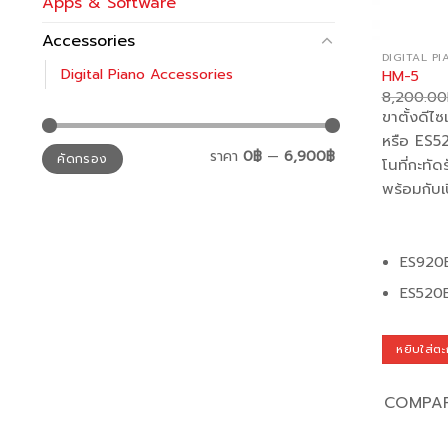
Apps & Software
Accessories
DIGITAL P
Digital Piano Accessories
HM-5
8,200.00
ขาตั้งดีไ
หรือ ES5
ราคา
ราคา
ราคา
0฿
—
6,900฿
คัดกรอง
ต่ำ
สูงสุด
โนที่กะทัด
สุด
พร้อมกับเ
ES920
ES520
หยิบใส่ตะ
COMPA