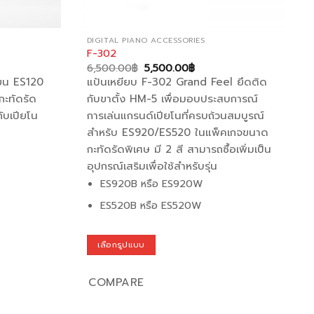
DIGITAL PIANO ACCESSORIES
F-302
Original
Current
6,500.00
฿
5,500.00
฿
price
price
่ยน ES120
แป้นเหยียบ F-302 Grand Feel ยึดติด
was:
is:
6,500.00฿.
5,500.00฿.
กะทัดรัด
กับขาตั้ง HM-5 เพื่อมอบประสบการณ์
ับเปียโน
การเล่นแกรนด์เปียโนที่ครบถ้วนสมบูรณ์
สำหรับ ES920/ES520 ในแพ็คเกจขนาด
กะทัดรัดพิเศษ มี 2 สี สามารถซื้อเพิ่มเป็น
อุปกรณ์เสริมเพื่อใช้สำหรับรุ่น
ES920B หรือ ES920W
ES520B หรือ ES520W
เลือกรูปแบบ
This
product
COMPARE
has
multiple