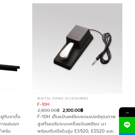
variants.
The
options
Add to
Add to
wishlist
wishlist
may
be
chosen
on
the
product
page
DIGITAL PIANO ACCESSORIES
F-10H
nt
Original
Current
2,800.00
฿
2,100.00
฿
→
price
price
่กับขาตั้ง
F-10H เป็นแป้นเหยียบแดมเปอร์คุณภาพ
was:
is:
.00฿.
2,800.00฿.
2,100.00฿.
การเล่นแก
สูงที่รองรับระบบครึ่งแป้นเหยียบ มา
สำหรับ
พร้อมกับเปียโนรุ่น ES920, ES520 และ