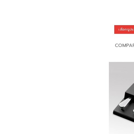
เลือกรูป
This
product
COMPA
has
multiple
variants.
The
options
may
be
chosen
on
the
product
page