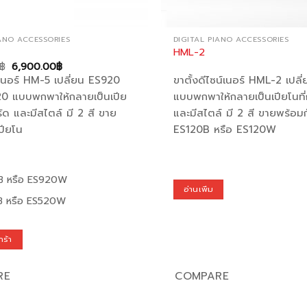
IANO ACCESSORIES
DIGITAL PIANO ACCESSORIES
HML-2
Original
Current
฿
6,900.00
฿
price
price
ซเนอร์ HM-5 เปลี่ยน ES920
ขาตั้งดีไซน์เนอร์ HML-2 เปลี
was:
is:
8,200.00฿.
6,900.00฿.
20 แบบพกพาให้กลายเป็นเปีย
แบบพกพาให้กลายเป็นเปียโนที่
รัด และมีสไตล์ มี 2 สี ขาย
และมีสไตล์ มี 2 สี ขายพร้อมก
ปียโน
ES120B หรือ ES120W
B หรือ ES920W
อ่านเพิ่ม
B หรือ ES520W
กร้า
RE
COMPARE