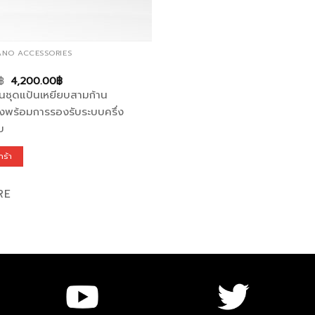
IANO ACCESSORIES
Original
Current
฿
4,200.00
฿
price
price
นชุดแป้นเหยียบสามก้าน
was:
is:
5,500.00฿.
4,200.00฿.
งพร้อมการรองรับระบบครึ่ง
บ
กร้า
RE