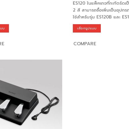
ES120 ในแพ็คเกจที่กะทัดรัดเป
2 สี สามารถซื้อเพิ่มเป็นอุปกรณ
ใช้สำหรับรุ่น ES120B และ E
แบบ
เลือกรูปแบบ
This
product
RE
COMPARE
has
multiple
variants.
The
options
Add to
wishlist
may
be
chosen
on
the
product
page