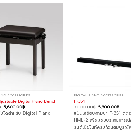
Add to
wishlist
IANO ACCESSORIES
DIGITAL PIANO ACCESSORIES
ustable Digital Piano Bench
F-351
Original
Current
Original
Curre
฿
5,600.00
฿
7,000.00
฿
5,300.00
฿
price
price
price
price
รับได้สำหรับ Digital Piano
แป้นเหยียบสามขา F-351 ติดอยู
was:
is:
was:
is:
7,455.00฿.
5,600.00฿.
7,000.00฿.
5,300
HML-2 เพื่อมอบประสบการณ์
รนด์เปียโนที่ครบถ้วนสมบูรณ์