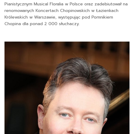
Pianistycznym Musical Floralia w Polsce oraz zadebiutował na
renomowanych Koncertach Chopinowskich w Łazienkach
Królewskich w Warszawie, występując pod Pomnikiem
Chopina dla ponad 2 000 słuchaczy.