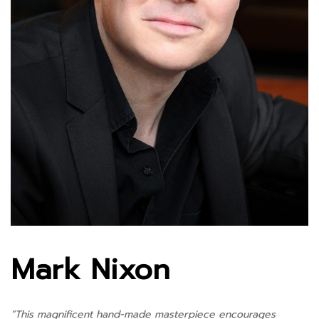
Mark Nixon
“This magnificent hand-made masterpiece encourages