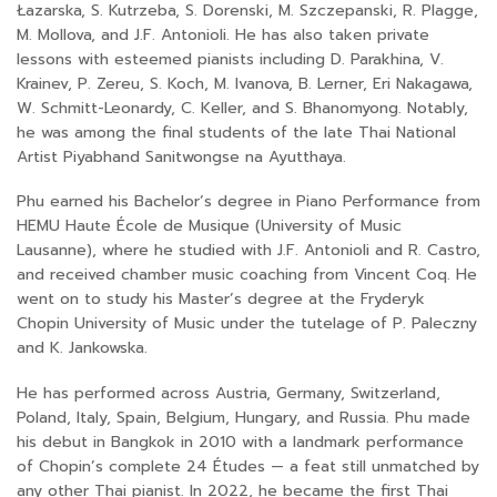
Łazarska, S. Kutrzeba, S. Dorenski, M. Szczepanski, R. Plagge,
M. Mollova, and J.F. Antonioli. He has also taken private
lessons with esteemed pianists including D. Parakhina, V.
Krainev, P. Zereu, S. Koch, M. Ivanova, B. Lerner, Eri Nakagawa,
W. Schmitt-Leonardy, C. Keller, and S. Bhanomyong. Notably,
he was among the final students of the late Thai National
Artist Piyabhand Sanitwongse na Ayutthaya.
Phu earned his Bachelor’s degree in Piano Performance from
HEMU Haute École de Musique (University of Music
Lausanne), where he studied with J.F. Antonioli and R. Castro,
and received chamber music coaching from Vincent Coq. He
went on to study his Master’s degree at the Fryderyk
Chopin University of Music under the tutelage of P. Paleczny
and K. Jankowska.
He has performed across Austria, Germany, Switzerland,
Poland, Italy, Spain, Belgium, Hungary, and Russia. Phu made
his debut in Bangkok in 2010 with a landmark performance
of Chopin’s complete 24 Études — a feat still unmatched by
any other Thai pianist. In 2022, he became the first Thai