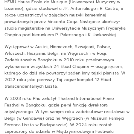
HEMU Haute École de Musique (Uniwersytet Muzyczny w
Lozannie), gdzie studiował u J.F. Antonioliego i R. Castro, a
także uczestniczył w zajęciach muzyki kameralnej
prowadzonych przez Vincenta Coqa. Następnie ukończył
studia magisterskie na Uniwersytecie Muzycznym Fryderyka
Chopina pod kierunkiem P. Palecznego i K. Jankowskiej.
Występował w Austrii, Niemczech, Szwajcarii, Polsce,
Włoszech, Hiszpanii, Belgii, na Węgrzech i w Rosji.
Zadebiutował w Bangkoku w 2010 roku przełomowym
wykonaniem wszystkich 24 Etiud Chopina — osiągnięciem,
którego do dziś nie powtórzył żaden inny tajski pianista. W
2022 roku jako pierwszy Taj zagrał komplet 12 Etiud
transcendentalnych Liszta.
W 2023 roku Phu założył Thailand International Piano
Festival w Bangkoku, gdzie pełni funkcję dyrektora
artystycznego. W tym samym roku zadebiutował recitalowo w
Belgii (w Gandawie) oraz na Węgrzech (w Muzeum Pamięci
Ferenca Liszta w Budapeszcie). W 2024 roku został
zaproszony do udziału w Międzynarodowym Festiwalu