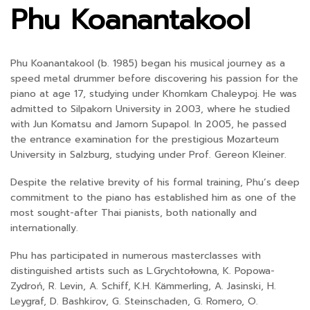
Phu Koanantakool
Phu Koanantakool (b. 1985) began his musical journey as a
speed metal drummer before discovering his passion for the
piano at age 17, studying under Khomkam Chaleypoj. He was
admitted to Silpakorn University in 2003, where he studied
with Jun Komatsu and Jamorn Supapol. In 2005, he passed
the entrance examination for the prestigious Mozarteum
University in Salzburg, studying under Prof. Gereon Kleiner.
Despite the relative brevity of his formal training, Phu’s deep
commitment to the piano has established him as one of the
most sought-after Thai pianists, both nationally and
internationally.
Phu has participated in numerous masterclasses with
distinguished artists such as L.Grychtołowna, K. Popowa-
Zydroń, R. Levin, A. Schiff, K.H. Kämmerling, A. Jasinski, H.
Leygraf, D. Bashkirov, G. Steinschaden, G. Romero, O.