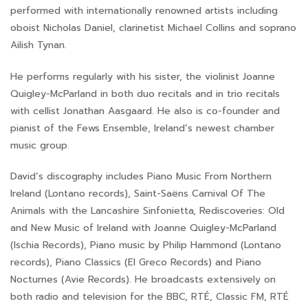
performed with internationally renowned artists including
oboist Nicholas Daniel, clarinetist Michael Collins and soprano
Ailish Tynan.
He performs regularly with his sister, the violinist Joanne
Quigley-McParland in both duo recitals and in trio recitals
with cellist Jonathan Aasgaard. He also is co-founder and
pianist of the Fews Ensemble, Ireland’s newest chamber
music group.
David’s discography includes Piano Music From Northern
Ireland (Lontano records), Saint-Saëns Carnival Of The
Animals with the Lancashire Sinfonietta, Rediscoveries: Old
and New Music of Ireland with Joanne Quigley-McParland
(Ischia Records), Piano music by Philip Hammond (Lontano
records), Piano Classics (El Greco Records) and Piano
Nocturnes (Avie Records). He broadcasts extensively on
both radio and television for the BBC, RTÉ, Classic FM, RTÉ