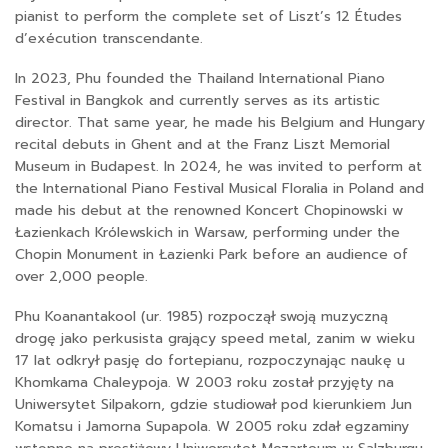
pianist to perform the complete set of Liszt’s 12 Études
d’exécution transcendante.
In 2023, Phu founded the Thailand International Piano
Festival in Bangkok and currently serves as its artistic
director. That same year, he made his Belgium and Hungary
recital debuts in Ghent and at the Franz Liszt Memorial
Museum in Budapest. In 2024, he was invited to perform at
the International Piano Festival Musical Floralia in Poland and
made his debut at the renowned Koncert Chopinowski w
Łazienkach Królewskich in Warsaw, performing under the
Chopin Monument in Łazienki Park before an audience of
over 2,000 people.
Phu Koanantakool (ur. 1985) rozpoczął swoją muzyczną
drogę jako perkusista grający speed metal, zanim w wieku
17 lat odkrył pasję do fortepianu, rozpoczynając naukę u
Khomkama Chaleypoja. W 2003 roku został przyjęty na
Uniwersytet Silpakorn, gdzie studiował pod kierunkiem Jun
Komatsu i Jamorna Supapola. W 2005 roku zdał egzaminy