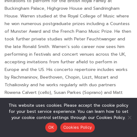
invitations to perform for the British Royal Family at
Buckingham Palace, Highgrove House and Sandringham
House. Warren studied at the Royal College of Music where
he won numerous postgraduate prizes including a Countess
of Munster Award and the French Piano Music Prize. He then
took further private studies with Peter Feuchtwanger and
the late Ronald Smith. Warren’s solo career now sees him
performing in festivals and concert venues across the UK,
accepting invitations from further afield to perform in
Europe and the US. His concerto repertoire includes works
by Rachmaninov, Beethoven, Chopin, Liszt, Mozart and
Tchaikovsky and he works regularly with duo partners
Rowena Calvert (cello), Susan Parkes (Soprano) and Matt
Jones (violin).
This website uses cookies. Please accept the cookie policy
Visit Warren online
for your best service experience. You can learn how to set
your cookie control settings through our Cookies Policy.
OK
Cookies Policy
↓