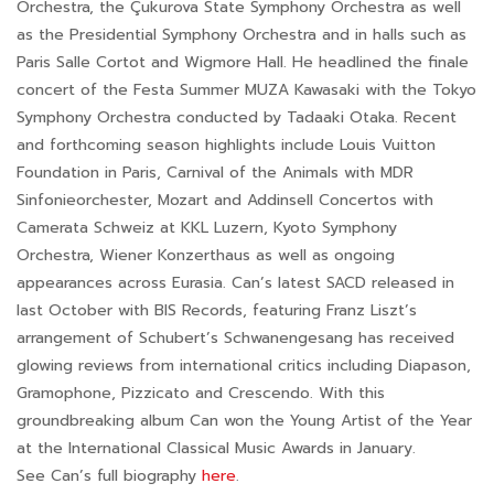
Orchestra, the Çukurova State Symphony Orchestra as well
as the Presidential Symphony Orchestra and in halls such as
Paris Salle Cortot and Wigmore Hall. He headlined the finale
concert of the Festa Summer MUZA Kawasaki with the Tokyo
Symphony Orchestra conducted by Tadaaki Otaka. Recent
and forthcoming season highlights include Louis Vuitton
Foundation in Paris, Carnival of the Animals with MDR
Sinfonieorchester, Mozart and Addinsell Concertos with
Camerata Schweiz at KKL Luzern, Kyoto Symphony
Orchestra, Wiener Konzerthaus as well as ongoing
appearances across Eurasia. Can’s latest SACD released in
last October with BIS Records, featuring Franz Liszt’s
arrangement of Schubert’s Schwanengesang has received
glowing reviews from international critics including Diapason,
Gramophone, Pizzicato and Crescendo. With this
groundbreaking album Can won the Young Artist of the Year
at the International Classical Music Awards in January.
See Can’s full biography
here
.