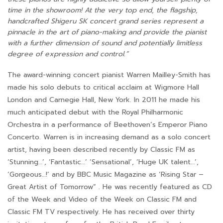
time in the showroom! At the very top end, the flagship,
handcrafted Shigeru SK concert grand series represent a
pinnacle in the art of piano-making and provide the pianist
with a further dimension of sound and potentially limitless
degree of expression and control.”
The award-winning concert pianist Warren Mailley-Smith has
made his solo debuts to critical acclaim at Wigmore Hall
London and Carnegie Hall, New York. In 2011 he made his
much anticipated debut with the Royal Philharmonic
Orchestra in a performance of Beethoven’s Emperor Piano
Concerto. Warren is in increasing demand as a solo concert
artist, having been described recently by Classic FM as
‘Stunning…’, ‘Fantastic…’ ‘Sensational’, ‘Huge UK talent…’,
‘Gorgeous…!’ and by BBC Music Magazine as ‘Rising Star –
Great Artist of Tomorrow” . He was recently featured as CD
of the Week and Video of the Week on Classic FM and
Classic FM TV respectively. He has received over thirty