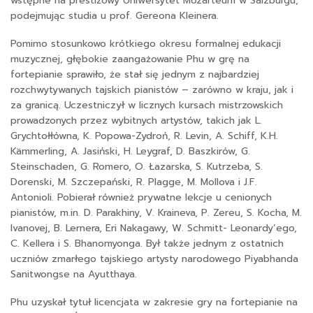
wstępne na prestiżowy Uniwersytet Mozarteum w Salzburgu,
podejmując studia u prof. Gereona Kleinera.
Pomimo stosunkowo krótkiego okresu formalnej edukacji
muzycznej, głębokie zaangażowanie Phu w grę na
fortepianie sprawiło, że stał się jednym z najbardziej
rozchwytywanych tajskich pianistów – zarówno w kraju, jak i
za granicą. Uczestniczył w licznych kursach mistrzowskich
prowadzonych przez wybitnych artystów, takich jak L.
Grychtołłówna, K. Popowa-Zydroń, R. Levin, A. Schiff, K.H.
Kämmerling, A. Jasiński, H. Leygraf, D. Baszkirów, G.
Steinschaden, G. Romero, O. Łazarska, S. Kutrzeba, S.
Dorenski, M. Szczepański, R. Plagge, M. Mollova i J.F.
Antonioli. Pobierał również prywatne lekcje u cenionych
pianistów, m.in. D. Parakhiny, V. Kraineva, P. Zereu, S. Kocha, M.
Ivanovej, B. Lernera, Eri Nakagawy, W. Schmitt- Leonardy’ego,
C. Kellera i S. Bhanomyonga. Był także jednym z ostatnich
uczniów zmarłego tajskiego artysty narodowego Piyabhanda
Sanitwongse na Ayutthaya.
Phu uzyskał tytuł licencjata w zakresie gry na fortepianie na