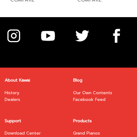
COMPARE
COMPARE
has
has
multiple
multiple
variants.
variants.
The
The
options
options
may
may
be
be
chosen
chosen
on
on
the
the
product
product
page
page
About Kawai
Blog
History
Our Own Contents
Dealers
Facebook Feed
Support
Products
Download Center
Grand Pianos