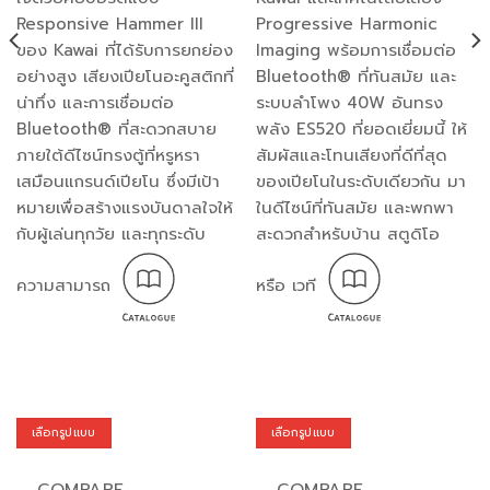
Responsive Hammer III
Progressive Harmonic
ของ Kawai ที่ได้รับการยกย่อง
Imaging พร้อมการเชื่อมต่อ
อย่างสูง เสียงเปียโนอะคูสติกที่
Bluetooth® ที่ทันสมัย และ
น่าทึ่ง และการเชื่อมต่อ
ระบบลำโพง 40W อันทรง
Bluetooth® ที่สะดวกสบาย
พลัง ES520 ที่ยอดเยี่ยมนี้ ให้
ภายใต้ดีไซน์ทรงตู้ที่หรูหรา
สัมผัสและโทนเสียงที่ดีที่สุด
เสมือนแกรนด์เปียโน ซึ่งมีเป้า
ของเปียโนในระดับเดียวกัน มา
หมายเพื่อสร้างแรงบันดาลใจให้
ในดีไซน์ที่ทันสมัย และพกพา
กับผู้เล่นทุกวัย และทุกระดับ
สะดวกสำหรับบ้าน สตูดิโอ
ความสามารถ
หรือ เวที
เลือกรูปแบบ
เลือกรูปแบบ
This
This
product
product