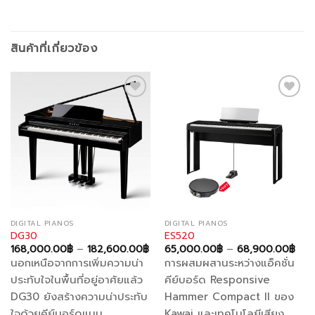
สินค้าที่เกี่ยวข้อง
Add to
Add to
wishlist
wishlist
DIGITAL PIANOS
DIGITAL PIANOS
DG30
ES520
ice
Price
Pric
168,000.00
฿
–
182,600.00
฿
65,000.00
฿
–
68,900.00
฿
ange:
range:
rang
นอกเหนือจากการเพิ่มความน่า
การผสมผสานระหว่างแอ็คชั่น
39,500.00฿
168,000.00฿
65,
hrough
through
thr
ประทับใจในพื้นที่อยู่อาศัยแล้ว
คีย์บอร์ด Responsive
47,900.00฿
182,600.00฿
68,
DG30 ยังสร้างความน่าประทับ
Hammer Compact II ของ
ใจด้วยคีย์บอร์ดแบบ
Kawai และเทคโนโลยีเสียง