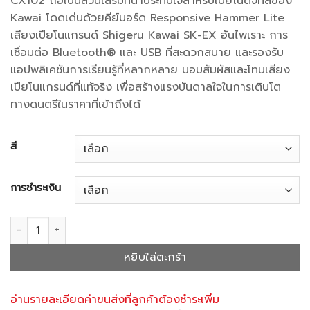
CX102 ถือเป็นส่วนเสริมที่น่าประทับใจสำหรับเปียโนดิจิทัลของ
40,200.00฿
Kawai โดดเด่นด้วยคีย์บอร์ด Responsive Hammer Lite
เสียงเปียโนแกรนด์ Shigeru Kawai SK-EX อันไพเราะ การ
เชื่อมต่อ Bluetooth® และ USB ที่สะดวกสบาย และรองรับ
แอปพลิเคชันการเรียนรู้ที่หลากหลาย มอบสัมผัสและโทนเสียง
เปียโนแกรนด์ที่แท้จริง เพื่อสร้างแรงบันดาลใจในการเติบโต
ทางดนตรีในราคาที่เข้าถึงได้
สี
การชำระเงิน
จำนวน CX102 ชิ้น
หยิบใส่ตะกร้า
อ่านรายละเอียดค่าขนส่งที่ลูกค้าต้องชำระเพิ่ม